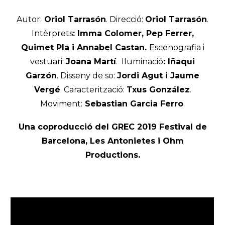
Autor:
Oriol Tarrasón
.
Direcció:
Oriol Tarrasón
.
Intèrprets
:
Imma Colomer, Pep Ferrer,
Quimet Pla i
Annabel Castan.
Escenografia i
vestuari:
Joana Martí
. Iluminació
: Iñaqui
Garzón
.
Disseny de so:
Jordi Agut i Jaume
Vergé
.
Caracterització:
Txus González
.
Moviment:
Sebastian Garcia Ferro
.
Una coproducció del GREC 2019 Festival de
Barcelona, Les Antonietes i Ohm
Productions.